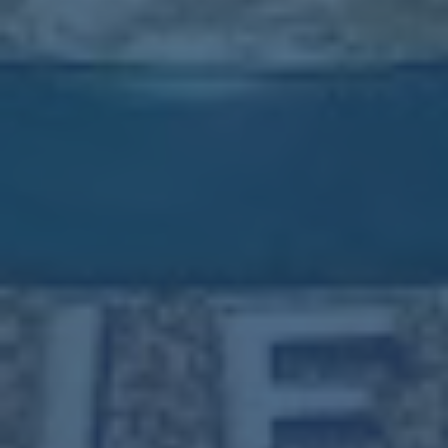
看自己的日历提醒，而无需反复翻查换算表。对于经常出差或者身处
不同时区的观众，自动时区转换能大大降低漏看比赛的风险。
案例分析 一名上班族球迷如何规划“比分时间”
假设有一位在北京工作的上班族，平时早上八点半上班 晚上六点
下班，他非常关注2026世界杯，尤其是自己喜爱球队的比赛。面对跨
时区的赛程，他必须在“熬夜看直播”和“第二天看比分回放”之间做出平
衡。以某场假设的关键小组赛为例，当地开球时间为北美东部时间晚
八点，对应北京时间次日早上八点。对这位球迷来说，完整看直播几
乎不可能，因为那意味着他要在上班时间坐在屏幕前。但这并不妨碍
他紧跟比分变化。
他可以提前一天在手机上设置赛事提醒，让应用在比赛开球时 自
动更新比分。在早上通勤途中，他只需在地铁上打开实时比分页面，
就能看到当前的比分走向。到了公司后，如果工作不算特别紧张，他
可以悄悄关注上半场结束和下半场关键阶段的比分推送。等到中午休
息时，再打开延时回看，选择进球时间段观看精彩片段。通过这种方
式，“比分几点开始”不再是必须守在电视前的固定点，而是被他拆分成