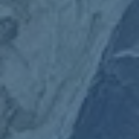
以往在巴西 世界杯期间，有些比赛在当地晚上八点开球，对中国
球迷来说往往是凌晨三四点，在俄罗斯世界杯则相对友好一些，大部
分是晚间或深夜。而2026世界杯回到美洲大陆，在时间上会更类似于
2014年的观赛体验——也就是说，想要实时跟进比分，做好“熬夜”或
“早起”的心理准备非常重要。当你问“2026世界杯比分几点开始”的时
候，也是在问“我该如何调整自己的作息去追这个比分”。
开球时间如何影响你获取比分的方式
如果开球时间刚好处于你日常休息时段，你不一定需要全程守在
电视前，却仍然可以借助技术手段掌握“比分几点开始变化”。比赛比分
从开球那一刻开始更新，直到终场哨声响起，期间会经历上半场 下半
场 伤停补时以及可能的加时赛。对于没法完整看完直播的人来说，可
以采取以下几种方式：