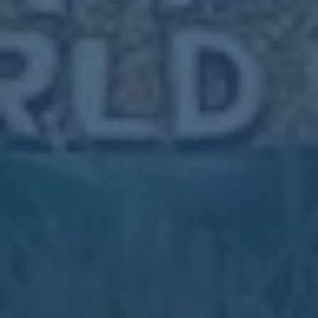
多个可以灵活安排的时间节点，既不影响工作，也没有错过自己关心
的比赛结果。
比分之外 开球时间承载的生活节奏
当大家反复搜索“2026世界杯比分几点开始”时，其实背后折射的
是一种试图在日常生活和世界杯节奏之间寻找平衡的努力。对于学生
来说，可能要考虑如何在不影响考试复习的前提下看球；对于有家庭
的人，则需要在陪伴家人和熬夜追比分之间做取舍。开球时间不只是
日程表上的一个数字，它会影响你的睡眠 作息 甚至第二天的心情。
有些球迷会选择只看自己最关心的几场重磅比赛，把其他场次交
给比分应用和赛后集锦；还有一些人则愿意在世界杯期间暂时打乱作
息，每天在固定时间追比分 然后再慢慢调整回来。不管你是哪一类球
迷，提前了解比赛大致在几点开始 是控制节奏的第一步。当你心里有
谱，知道某天凌晨两点有一场关键对决 时差带来的陌生感就会减弱，
你可以主动决定是熬夜看首发还是第二天起床只看比分和关键瞬间。
如何优雅地“追比分”而不是被比分牵着走
在信息极度发达的时代，世界杯比分往往会在几秒钟内就被社交