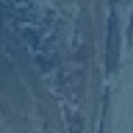
的当地开球时间段。世界杯会安排在当地观众最方便的晚上黄金时段
或者周末下午，以保证现场上座率和电视收视率。但站在中国乃至其
他亚洲地区球迷的角度，这些“黄金时段”往往就变成了凌晨或清晨。