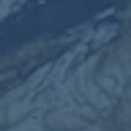
的应用可以设置“2026世界杯关注球队”，一旦有进球 黄牌 红牌或半场
完场，都会主动推送信息，让你无需盯屏幕也能知道比分何时发生变
化。第三 如果你更在乎整体过程，可以在第二天利用回看功能，根据
比分时间轴跳到关键进球瞬间，而不必完整观看。这样一来，“比分几
点开始”就变成了“我几点开始接触到比分信息”的个性化选择。
时差换算 如何把官方时间变成你的本地时间
对于中文用户，“2026世界杯比分几点开始”的核心难点经常不在
“有没有时间表”，而是在“怎么把时间表换算到自己所在城市”。北美地
区采用多个时区，如东部时间 中部时间 太平洋时间等，而中国通常以
北京时间作为统一参考。假如一场比赛被安排在美国东部时间晚上八
点开球，换算成北京时间就是次日早上八点左右。时差通常在十几个
小时的范围内,但由于城市多、场次多，手动换算时常容易出错。
解决方案是，关注官方赛程时尽量选择已经标注成北京时间的版
本，或者使用带自动换算功能的日历工具。例如，将世界杯赛程导入
手机日历后，系统会根据你设置的时区自动调整每场比赛的开始时
间。这样，当你再次思考“2026世界杯比分几点开始”的时候，只需要