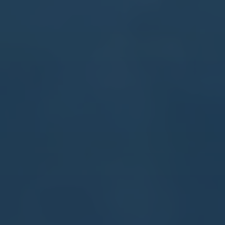
爱游戏
地址：
江西省新余市分宜县分宜县芳山林场
邮箱：admin@zhr-ayx.com
友情链接
客服热线(服务时间：9:00-18:00)
027-9291567
扫一扫，关注公众号