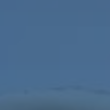
这类球队对阵传统强队时 最容易出现前30分钟顽强抵抗 后60分钟集
中失球的模式 典型比分往往是3比1 4比1 表面看是一边倒 实则前半段
极具张力 预测这类比分 并不是简单认为强队必定大胜 而是从节奏控
制 轮换深度以及经验差距中推导出的合理结果
与此同时 真正意义上的黑马从来不仅仅是输得体面 他们在面对强
队时也有机会制造2比1 1比0的爆冷比分 例如 通过极致防守加快速反
击 在有限的两三次射门机会中完成终结 并依靠门将超常发挥守住城池
这种比分的出现概率与球队风格高度相关 若一支新兴球队长期在洲际
赛场以防守反击著称 在世界杯舞台上复制偷袭豪强的剧本其实有迹可
循 预测时只要结合他们的后防稳定性 与对手在定位球和高空球上的统
治力 就能大致预感某些场次可能以低比分冷门收场