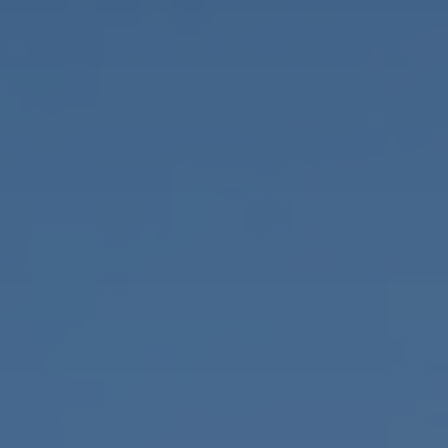
进攻敢打敢拼的对手 假设一组中有一支具备强压制力的传统劲旅 对阵
一支初登世界杯舞台却打法激进的代表队 这种比赛出现4比2 5比3的
高比分并不罕见 原因在于弱队往往缺乏在顶级强度下全场收缩的经验
但敢于前压寻找破门机会 在攻守转换频繁的格局下 豪强利用对手防线
空档拉开差距 同时也会在对抗中承担一定失球风险
另一个趋势是同档次球队的谨慎对决 尤其是在小组首战 战术教科
书式的1比1 0比0依然会频繁出现 但因为扩军带来的出线名额变化 部
分球队可能会在第二轮或第三轮不得不放手一搏 从而催生2比2 3比2
这样的激烈比分 例如 两支以高位逼抢著称的队伍交锋 中场压迫会导
致后防线身后空间暴露 一旦节奏被拉快 彼此都可能在十五分钟内连丢
两球 再用剩余时间上演逆风翻盘 这种情景在以往世界杯中已经出现多
次 放在2026年 只会愈加典型
大洲强队与新兴黑马对话中的比分想象
谈到2026世界杯各场次精彩比分预测 很难绕过一个关键词 黑马
扩军使得更多具有潜在爆发力的队伍跻身决赛圈 这些队伍的共同特点
是战术执行统一 体能充沛 但在阵地战创造力和防守纪律方面存在波动