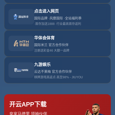
返回列表
2026世界杯各场次精彩比分预测
发布时间：2026-08-07T05:59:57+08:00 信息来源：爱游戏 浏览次数：
2026世界杯各场次精彩比分预测全景解析