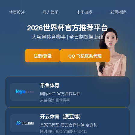
新闻中心
NEWS