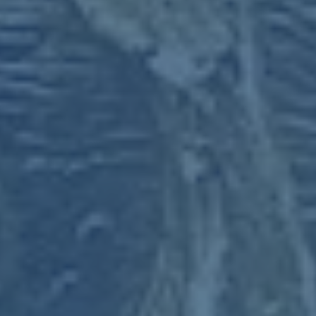
在2026世界杯各场次精彩比分预测中 对强强对话的设想还必须考
虑心理层面 半决赛或八强战中 任何一个早早的失球都有可能打乱整场
计划 比如 当一支防守反击型豪门意外早早领先 时钟的每一次跳动都
会放大对手的焦虑 这样的比赛结局更可能是2比0或2比1而不是高比分
互爆 因为领先方倾向于控制节奏 压缩空间 让比分在安全区间内结束
最终呈现一种看似波澜不惊 却暗藏高压博弈的局面