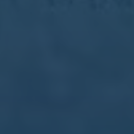
从数据与直觉之间寻找平衡的艺术
真正有趣的2026世界杯各场次精彩比分预测 并不是冰冷的数据演
算 也不是完全感性的幻想 而是一种在二者之间寻找平衡的艺术 一方
面 需要尊重球队世界排名 进球失球数据 战术倾向以及教练风格 这些
决定了某种比分出现的概率上限 另一方面 世界杯的魅力恰恰在于不按
常理出牌 很多看似不可能的比分在特定情境下突然发生 因此在书写每
一场预测时 最好的方式是先建立一个理性区间 再在区间内加入一点合
理的浪漫 比如 将某场强队对中游队的比分设想为3比1 就是在承认强
队实力优势的前提下 也给了中游队通过反击获得进球的尊严
当我们在2026年即将开赛前回顾这些带有推演色彩的文字 会发现